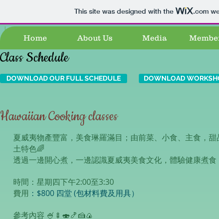
This site was designed with the
.com
web
Home
About Us
Media
Member
Class Schedule
DOWNLOAD OUR FULL SCHEDULE
DOWNLOAD WORKSHO
Hawaiian Cooking classes
夏威夷物產豐富，美食琳羅滿目；由前菜、小食、主食，甜
土特色🌈
透過一邊開心煮，一邊認識夏威夷美食文化，體驗健康煮食，
時間：星期四下午2:00至3:30
費用
：$800 四堂 (包材料費及用具）
參考內容 🍧🍢🍣🍤🍰🍙