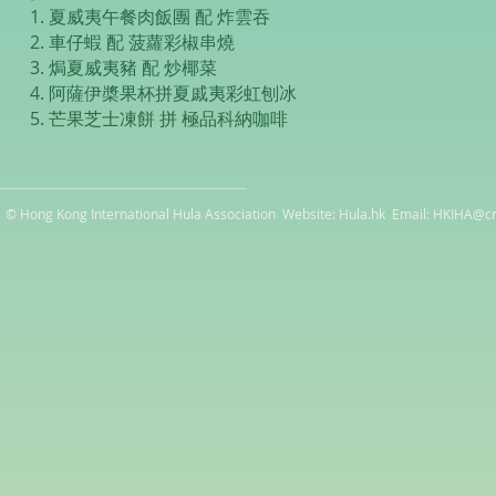
1. 夏威夷午餐肉飯團 配 炸雲吞
2. 車仔蝦 配 菠蘿彩椒串燒
3. 焗夏威夷豬 配 炒椰菜
4. 阿薩伊槳果杯拼夏戚夷彩虹刨冰
5. 芒果芝士凍餅 拼 極品科納咖啡
© Hong Kong International Hula Association Website: Hula.hk Email:
HKIHA@cn